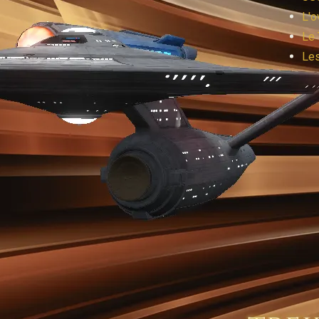
L'o
Le 
Les