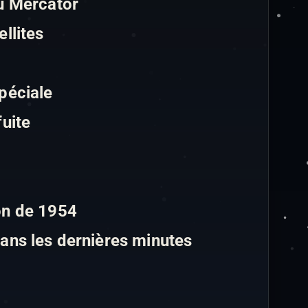
du Mercator
llites
d
péciale
fuite
on de 1954
dans les dernières minutes