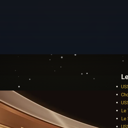
Le
US
Cho
US
Le 
Le 
US