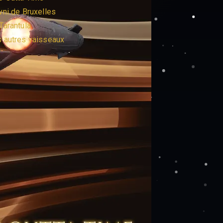
vni de Bruxelles
Tarantula
 autres vaisseaux