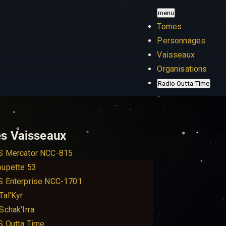
menu
Tomes
Personnages
Vaisseaux
Organisations
Radio Outta Time
s Vaisseaux
S Mercator NCC-815
upette 53
S Enterprise NCC-1701
Tal'Kyr
Schak'Irra
S Outta Time