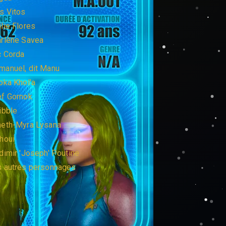
s Vitos
lie Flores
rlène Savea
c Corda
anuel, dit Manu
oka Khol'a
f Gornok
ibble
neth-Myra Lysana
houi
dimir 'Joseph' Poutine
 autres personnages