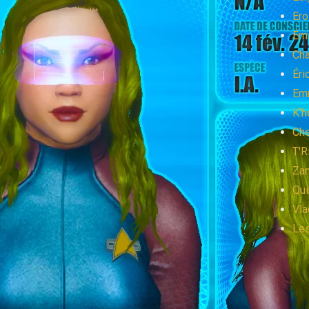
Ero
Émi
Cha
Éri
Emm
K'h
Che
T'R
Za
Qui
Vla
Les