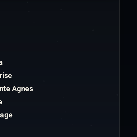
a
rise
ante Agnes
e
tage