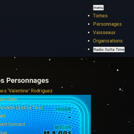
menu
Tomes
Personnages
Vaisseaux
Organisations
Radio Outta Time
es Personnages
es 'Valentine' Rodriguez
gie Chen
oriana-Lyss'ra Tarsi
Met
bert Gomard
gua