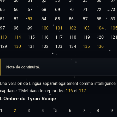
49
50
51
52
53
54
55
56
57
65
66
67
68
69
70
71
72
73
81
82
83
84
85
86
87
88
89
97
98
99
100
101
102
103
104
10
113
114
115
116
117
118
119
120
12
129
130
131
132
133
134
135
136
Note de continuité.
Une version de Lingua apparaît également comme intelligence a
capitaine T'Met dans les épisodes
116
et
117
.
L'Ombre du Tyran Rouge
1
2
3
4
5
6
7
8
9