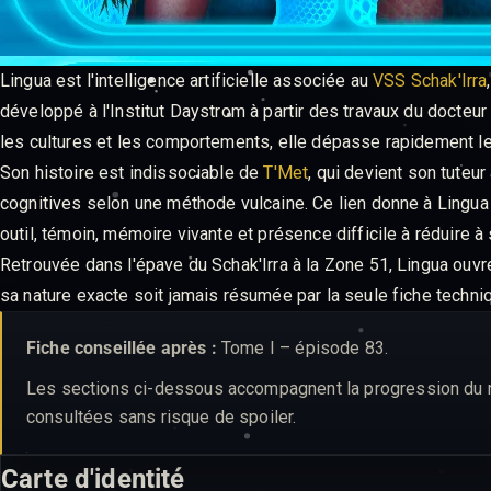
Lingua est l'intelligence artificielle associée au
VSS Schak'Irra
développé à l'Institut Daystrom à partir des travaux du docte
les cultures et les comportements, elle dépasse rapidement le 
Son histoire est indissociable de
T'Met
, qui devient son tuteur
cognitives selon une méthode vulcaine. Ce lien donne à Lingua un
outil, témoin, mémoire vivante et présence difficile à réduire à
Retrouvée dans l'épave du Schak'Irra à la Zone 51, Lingua ouvr
sa nature exacte soit jamais résumée par la seule fiche techni
Fiche conseillée après :
Tome I – épisode 83.
Les sections ci-dessous accompagnent la progression du réc
consultées sans risque de spoiler.
Carte d'identité