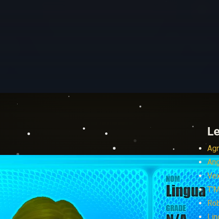
L
Agn
An
Vex
T'
Ro
Lin