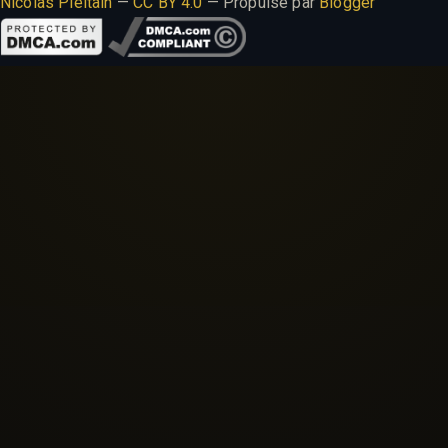
Nicolas Pieltain
—
CC BY 4.0
— Propulsé par
Blogger