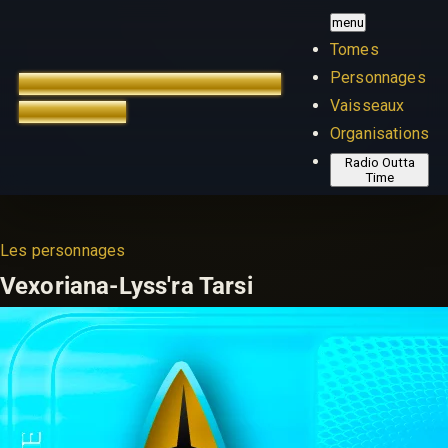
menu
Tomes
Personnages
TREK OUTTA TIME
ÉDITION
Vaisseaux
FRANÇAISE
Organisations
Radio Outta
Time
Les personnages
Vexoriana-Lyss'ra Tarsi