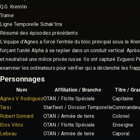
Q.G. Kremlin
Trame
Ligne Temporelle Schak'Irra
Résumé des épisodes précédents
L’équipe d’Agnes a forcé l’entrée du bloc principal sous le Krem
forçant l’unité Alpha à se replier dans un conduit vertical. Ap
et neutralisé une milice privée russe. Ils ont capturé Evgueni Pr
examiner les ordinateurs pour vérifier qui a déclenché les frappe
Personnages
Nom
Affiliation / Branche
Titre / Gr
Agnes V. Rodriguez
OTAN / Flotte Spéciale
Capitaine
Tarsi
Starfleet / Division Temporelle
Commandeu
Robert Gomard
OTAN / Armée de terre
Colonel
Eros Vitos
OTAN / Flotte Spéciale
Enseigne
Lebeau
OTAN / Armée de terre
Caporal