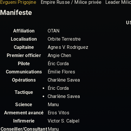
Evgueni Prigojine
Empire Russe / Milice privée
Leader Mili
Manifeste
US
Affiliation
OTAN
Localisation
Orbite Terrestre
Capitaine
Agnes V. Rodriguez
Premier officier
Angie Chen
Pilote
Éric Corda
Communications
Émilie Flores
Opérations
Charlène Savea
Éric Corda
Tactique
Charlène Savea
Science
Manu
Armement avancé
Eros Vitos
Infirmerie
Victor S. Calpel
Conseiller/Consultant
Manu