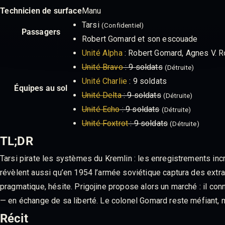
Technicien de surface
Manu
Tarsi
(Confidentiel)
Passagers
Robert Gomard et son escouade
Unité Alpha
: Robert Gomard, Agnes V. Ro
Unité Bravo
: 9 soldats
(Détruite)
Unité Charlie
: 9 soldats
Équipes au sol
Unité Delta
: 9 soldats
(Détruite)
Unité Echo
: 9 soldats
(Détruite)
Unité Foxtrot
: 9 soldats
(Détruite)
TL;DR
Tarsi pirate les systèmes du Kremlin : les enregistrements incr
révèlent aussi qu’en 1954 l’armée soviétique captura des ext
pragmatique, hésite. Prigojine propose alors un marché : il con
— en échange de sa liberté. Le colonel Gomard reste méfiant, ma
Récit