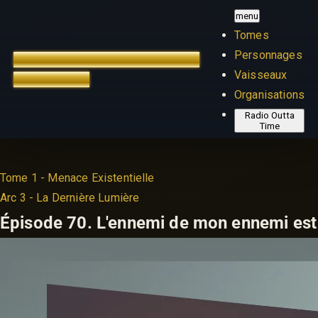
menu
Tomes
Personnages
TREK OUTTA TIME
ÉDITION
Vaisseaux
FRANÇAISE
Organisations
Radio Outta
Time
Tome 1 - Menace Existentielle
Arc 3 - La Dernière Lumière
Épisode 70.
L'ennemi de mon ennemi est