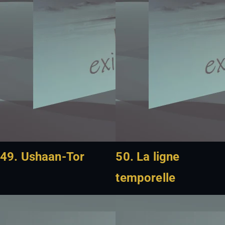
49. Ushaan-Tor
50. La ligne
temporelle