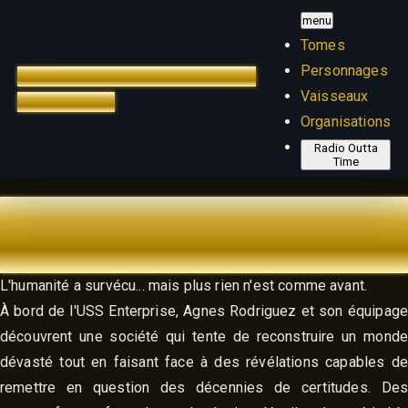
menu
Tomes
Personnages
TREK OUTTA TIME
ÉDITION
Vaisseaux
FRANÇAISE
Organisations
Radio Outta
Time
TOME 1 - MENACE EXISTENTIELLE
ARC 2 - ENTRE DEUX MONDES
L'humanité a survécu... mais plus rien n'est comme avant.
À bord de l'USS Enterprise, Agnes Rodriguez et son équipage
découvrent une société qui tente de reconstruire un monde
dévasté tout en faisant face à des révélations capables de
remettre en question des décennies de certitudes. Des