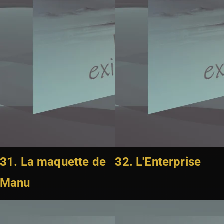
31. La maquette de
32. L'Enterprise
Manu