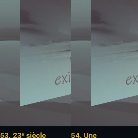
53. 23ᵉ siècle
54. Une