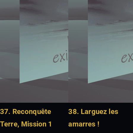
37. Reconquête
38. Larguez les
Terre, Mission 1
amarres !