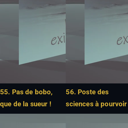
55. Pas de bobo,
56. Poste des
que de la sueur !
sciences à pourvoir