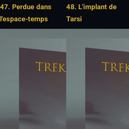
47. Perdue dans
48. L'implant de
l'espace-temps
Tarsi