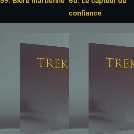
59. Bière martienne
60. Le capteur de
confiance