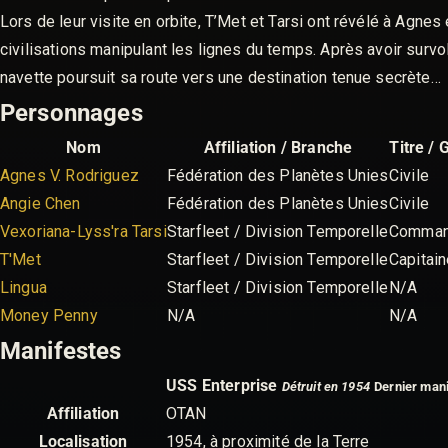
Lors de leur visite en orbite, T’Met et Tarsi ont révélé à Agne
civilisations manipulant les lignes du temps. Après avoir survol
navette poursuit sa route vers une destination tenue secrète…
Personnages
Nom
Affiliation / Branche
Titre / 
Agnes V. Rodriguez
Fédération des Planètes Unies
Civile
Angie Chen
Fédération des Planètes Unies
Civile
Vexoriana-Lyss'ra Tarsi
Starfleet / Division Temporelle
Comman
T'Met
Starfleet / Division Temporelle
Capitai
Lingua
Starfleet / Division Temporelle
N/A
Money Penny
N/A
N/A
Manifestes
USS Enterprise
Détruit en 1954
Dernier man
Affiliation
OTAN
Localisation
1954, à proximité de la Terre