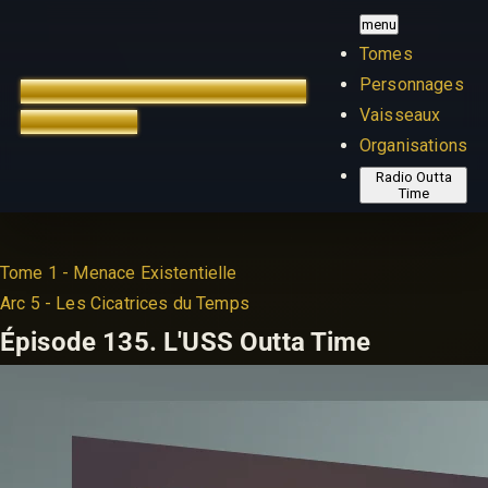
menu
Tomes
Personnages
TREK OUTTA TIME
ÉDITION
Vaisseaux
FRANÇAISE
Organisations
Radio Outta
Time
Tome 1 - Menace Existentielle
Arc 5 - Les Cicatrices du Temps
Épisode 135.
L'USS Outta Time