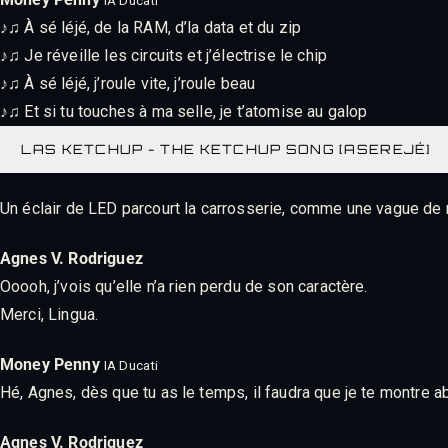
IA Ducati
♪♫ À sé léjé, de la RAM, d’la data et du zip
♪♫ Je réveille les circuits et j’électrise le chip
♪♫ À sé léjé, j’roule vite, j’roule beau
♪♫ Et si tu touches à ma selle, je t’atomise au galop
LAS KETCHUP - THE KETCHUP SONG [ASEREJÉ]
Un éclair de LED parcourt la carrosserie, comme une vague de n
Agnes V. Rodriguez
Ooooh, j’vois qu’elle n’a rien perdu de son caractère.
Merci, Lingua.
Money Penny
IA Ducati
Hé, Agnes, dès que tu as le temps, il faudra que je te montre
Agnes V. Rodriguez