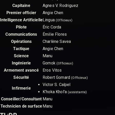
Capitaine
Agnes V. Rodriguez
Premier officier
Angie Chen
Intelligence Artificielle
Lingua
(Officieux)
Pilote
Éric Corda
Communications
Émilie Flores
Opérations
Charlène Savea
Tactique
Angie Chen
Science
Manu
Ingénierie
Gornok
(Officieux)
Armement avancé
Eros Vitos
Sécurité
Robert Gomard
(Officieux)
Victor S. Calpel
Infirmerie
K'hoka Khol'a
(assistante)
Conseiller/Consultant
Manu
Technicien de surface
Manu