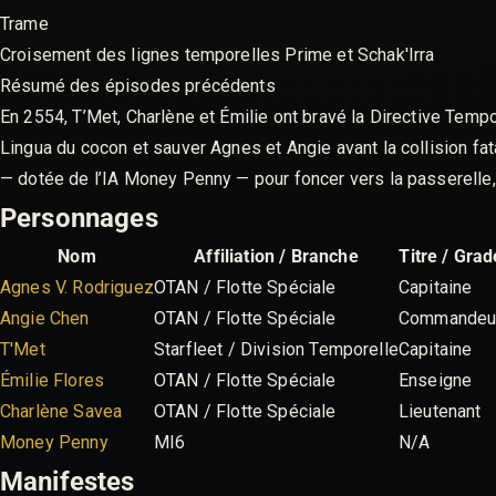
Trame
Croisement des lignes temporelles Prime et Schak'Irra
Résumé des épisodes précédents
En 2554, T’Met, Charlène et Émilie ont bravé la Directive Tempor
Lingua du cocon et sauver Agnes et Angie avant la collision fat
— dotée de l’IA Money Penny — pour foncer vers la passerelle,
Personnages
Nom
Affiliation / Branche
Titre / Grad
Agnes V. Rodriguez
OTAN / Flotte Spéciale
Capitaine
Angie Chen
OTAN / Flotte Spéciale
Commandeu
T'Met
Starfleet / Division Temporelle
Capitaine
Émilie Flores
OTAN / Flotte Spéciale
Enseigne
Charlène Savea
OTAN / Flotte Spéciale
Lieutenant
Money Penny
MI6
N/A
Manifestes