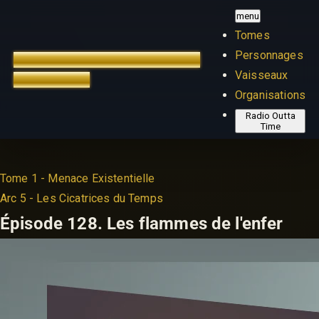
menu
Tomes
Personnages
TREK OUTTA TIME
ÉDITION
Vaisseaux
FRANÇAISE
Organisations
Radio Outta
Time
Tome 1 - Menace Existentielle
Arc 5 - Les Cicatrices du Temps
Épisode 128.
Les flammes de l'enfer