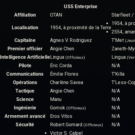
USS Enterprise
Affiliation
OTAN
Starfleet /
1954, à pro
Localisation
1954, à proximité de la Terre
2554, amarr
Capitaine
Agnes V. Rodriguez
T'Met
(Jeun
Premier officier
Angie Chen
Zaneth-My
Intelligence Artificielle
Lingua
Lingua
(Officieux)
(Ver
Pilote
Éric Corda
N/A
Communications
Émilie Flores
T'Killa
Opérations
Charlène Savea
T'Less-Co
Tactique
Angie Chen
N/A
Science
Manu
N/A
Ingénierie
Gornok
N/A
(Officieux)
Armement avancé
Eros Vitos
N/A
Sécurité
Robert Gomard
N/A
(Officieux)
Victor S. Calpel