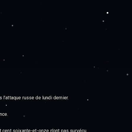
l’attaque russe de lundi dernier.
nce.
t cent soixante-et-onze n’ont pas survécu.