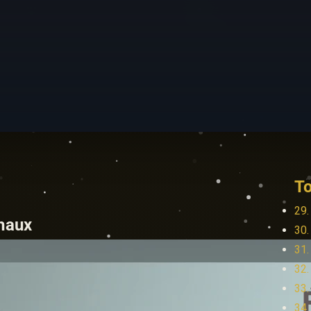
To
29.
chaux
30.
31.
32.
33.
34.