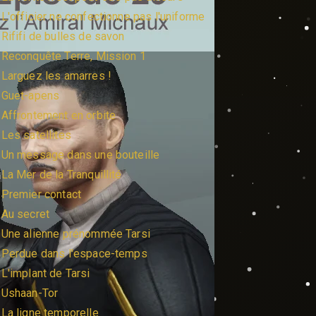
 L'officier ne confectionne pas l'uniforme
 Rififi de bulles de savon
 Reconquête Terre, Mission 1
 Larguez les amarres !
 Guet-apens
 Affrontement en orbite
 Les satellites
 Un message dans une bouteille
 La Mer de la Tranquillité
 Premier contact
 Au secret
 Une alienne prénommée Tarsi
 Perdue dans l'espace-temps
 L'implant de Tarsi
 Ushaan-Tor
 La ligne temporelle