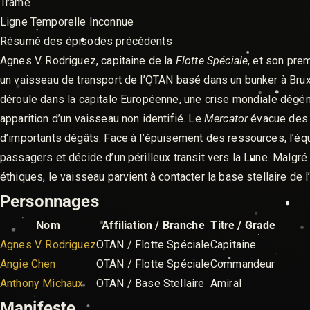
Trame
Ligne Temporelle Inconnue
Résumé des épisodes précédents
Agnes V. Rodriguez, capitaine de la
Flotte Spéciale
, et son pre
un vaisseau de transport de l’OTAN basé dans un bunker à Brux
déroule dans la capitale Européenne, une crise mondiale dégé
apparition d’un vaisseau non identifié. Le
Mercator
évacue des m
d’importants dégâts. Face à l’épuisement des ressources, l’éq
passagers et décide d’un périlleux transit vers la Lune. Malg
éthiques, le vaisseau parvient à contacter la base stellaire de
Personnages
Nom
Affiliation / Branche
Titre / Grade
Agnes V. Rodriguez
OTAN / Flotte Spéciale
Capitaine
Angie Chen
OTAN / Flotte Spéciale
Commandeur
Anthony Michaux
OTAN / Base Stellaire
Amiral
Manifeste