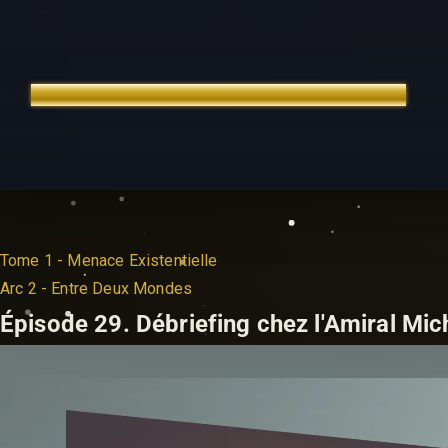
TREK OUTTA TIME
ÉDITION FRANÇAISE
Tome 1 - Menace Existentielle
Arc 2 - Entre Deux Mondes
Épisode 29.
Débriefing chez l'Amiral Mi