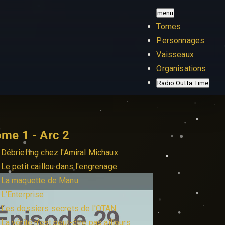
menu
Tomes
Personnages
Vaisseaux
Organisations
Radio Outta Time
me 1 - Arc 2
 Débriefing chez l'Amiral Michaux
 Le petit caillou dans l'engrenage
 La maquette de Manu
 L'Enterprise
 Les dossiers secrets de l'OTAN
 La vérité n'est peut-être pas ailleurs