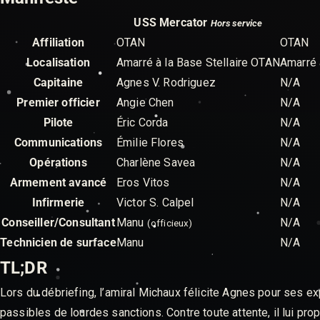
USS Mercator
Hors service
Affiliation
OTAN
OTAN
Localisation
Amarré à la Base Stellaire OTAN
Amarré 
Capitaine
Agnes V. Rodriguez
N/A
Premier officier
Angie Chen
N/A
Pilote
Éric Corda
N/A
Communications
Émilie Flores
N/A
Opérations
Charlène Savea
N/A
Armement avancé
Eros Vitos
N/A
Infirmerie
Victor S. Calpel
N/A
Conseiller/Consultant
Manu
N/A
(officieux)
Technicien de surface
Manu
N/A
TL;DR
Lors du débriefing, l’amiral Michaux félicite Agnes pour ses ex
passibles de lourdes sanctions. Contre toute attente, il lui 