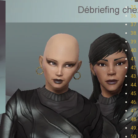
35.
36.
37.
38.
39.
40.
41.
42.
43.
44.
45.
46.
47.
48.
49.
50.