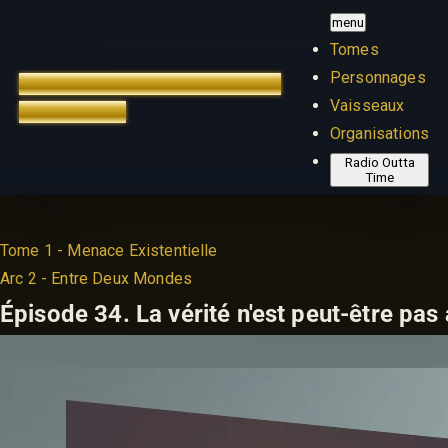
menu
Tomes
Personnages
TREK OUTTA TIME
ÉDITION
Vaisseaux
FRANÇAISE
Organisations
Radio Outta
Time
Tome 1 - Menace Existentielle
Arc 2 - Entre Deux Mondes
Épisode 34.
La vérité n'est peut-être pas 