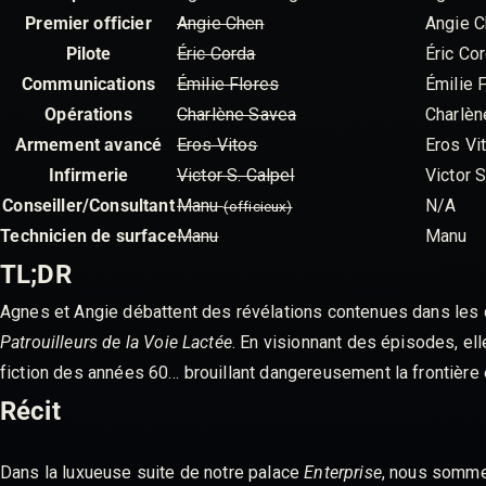
Premier officier
Angie Chen
Angie 
Pilote
Éric Corda
Éric Co
Communications
Émilie Flores
Émilie 
Opérations
Charlène Savea
Charlèn
Armement avancé
Eros Vitos
Eros Vi
Infirmerie
Victor S. Calpel
Victor S
Conseiller/Consultant
Manu
N/A
(officieux)
Technicien de surface
Manu
Manu
TL;DR
Agnes et Angie débattent des révélations contenues dans les d
Patrouilleurs de la Voie Lactée
. En visionnant des épisodes, el
fiction des années 60… brouillant dangereusement la frontière e
Récit
Dans la luxueuse suite de notre palace
Enterprise
, nous sommes