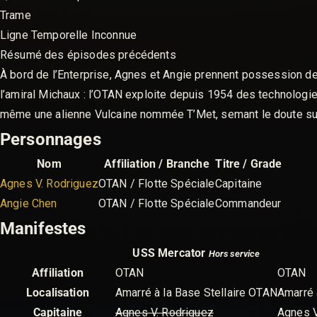
Trame
Ligne Temporelle Inconnue
Résumé des épisodes précédents
À bord de l’Enterprise, Agnes et Angie prennent possession de
l’amiral Michaux : l’OTAN exploite depuis 1954 des technologi
même une alienne Vulcaine nommée T’Met, semant le doute sur 
Personnages
Nom
Affiliation / Branche
Titre / Grade
Agnes V. Rodriguez
OTAN / Flotte Spéciale
Capitaine
Angie Chen
OTAN / Flotte Spéciale
Commandeur
Manifestes
USS Mercator
Hors service
Affiliation
OTAN
OTAN
Localisation
Amarré à la Base Stellaire OTAN
Amarré 
Capitaine
Agnes V. Rodriguez
Agnes V