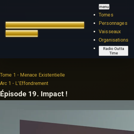
menu
Tomes
Personnages
TREK OUTTA TIME
ÉDITION
Vaisseaux
FRANÇAISE
Organisations
Radio Outta
Time
Tome 1 - Menace Existentielle
Arc 1 - L’Effondrement
Épisode 19.
Impact !