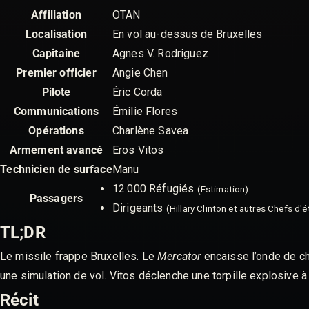
Affiliation
OTAN
Localisation
En vol au-dessus de Bruxelles
Capitaine
Agnes V. Rodriguez
Premier officier
Angie Chen
Pilote
Éric Corda
Communications
Émilie Flores
Opérations
Charlène Savea
Armement avancé
Eros Vitos
Technicien de surface
Manu
12.000 Réfugiés
(Estimation)
Passagers
Dirigeants
(Hillary Clinton et autres Chefs d'é
TL;DR
Le missile frappe Bruxelles. Le
Mercator
encaisse l’onde de ch
une simulation de vol. Vitos déclenche une torpille explosive à l
Récit