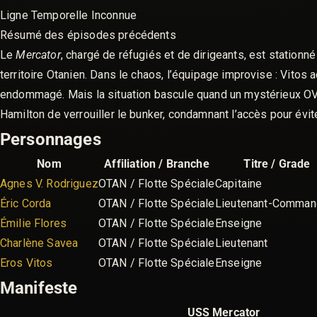
Ligne Temporelle Inconnue
Résumé des épisodes précédents
Le
Mercator
, chargé de réfugiés et de dirigeants, est station
territoire Otanien. Dans le chaos, l’équipage improvise : Vitos
endommagé. Mais la situation bascule quand un mystérieux OVNI
Hamilton de verrouiller le bunker, condamnant l’accès pour évi
Personnages
Nom
Affiliation / Branche
Titre / Grade
Agnes V. Rodriguez
OTAN / Flotte Spéciale
Capitaine
Éric Corda
OTAN / Flotte Spéciale
Lieutenant-Comman
Émilie Flores
OTAN / Flotte Spéciale
Enseigne
Charlène Savea
OTAN / Flotte Spéciale
Lieutenant
Eros Vitos
OTAN / Flotte Spéciale
Enseigne
Manifeste
USS Mercator