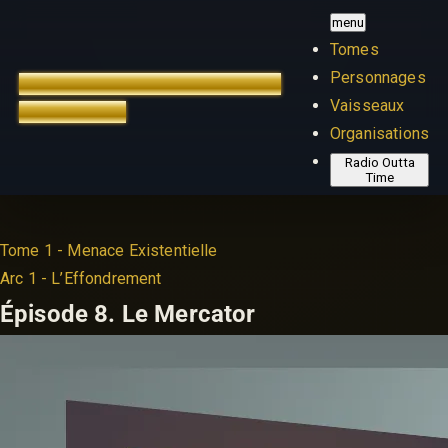
menu
Tomes
Personnages
TREK OUTTA TIME
ÉDITION
Vaisseaux
FRANÇAISE
Organisations
Radio Outta
Time
Tome 1 - Menace Existentielle
Arc 1 - L’Effondrement
Épisode 8.
Le Mercator